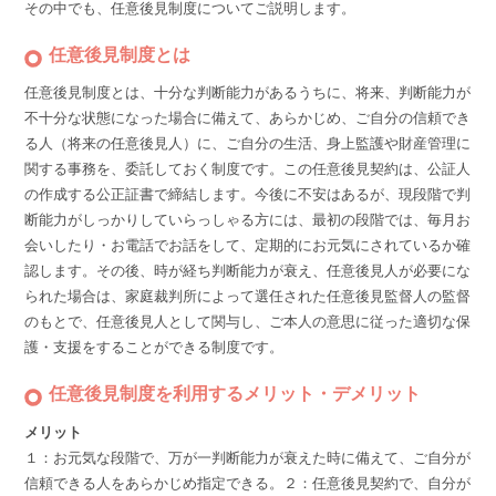
その中でも、任意後見制度についてご説明します。
任意後見制度とは
任意後見制度とは、十分な判断能力があるうちに、将来、判断能力が
不十分な状態になった場合に備えて、あらかじめ、ご自分の信頼でき
る人（将来の任意後見人）に、ご自分の生活、身上監護や財産管理に
関する事務を、委託しておく制度です。この任意後見契約は、公証人
の作成する公正証書で締結します。
今後に不安はあるが、現段階で判
断能力がしっかりしていらっしゃる方には、最初の段階では、毎月お
会いしたり・お電話でお話をして、定期的にお元気にされているか確
認します。その後、時が経ち判断能力が衰え、任意後見人が必要にな
られた場合は、家庭裁判所によって選任された任意後見監督人の監督
のもとで、任意後見人として関与し、ご本人の意思に従った適切な保
護・支援をすることができる制度です。
任意後見制度を利用するメリット・デメリット
メリット
１：お元気な段階で、万が一判断能力が衰えた時に備えて、ご自分が
信頼できる人をあらかじめ指定できる。
２：任意後見契約で、自分が