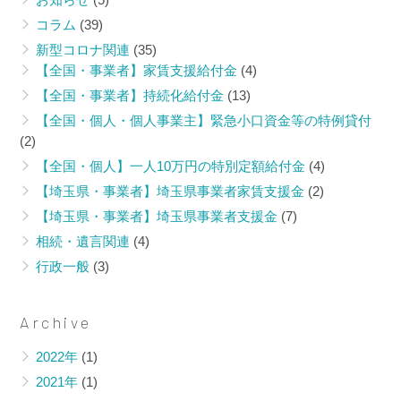
国・事
県・事
業者】
業者】
コラム
(39)
持続化
埼玉県
新型コロナ関連
(35)
給付金
中小企
【全国・事業者】家賃支援給付金
(4)
（その
業・個
【全国・事業者】持続化給付金
(13)
９）
人事業
【全国・個人・個人事業主】緊急小口資金等の特例貸付
「よく
主支援
(2)
ある不
金（そ
【全国・個人】一人10万円の特別定額給付金
(4)
備」に
の６）
ついて
[第２
【埼玉県・事業者】埼玉県事業者家賃支援金
(2)
公表さ
弾］始
【埼玉県・事業者】埼玉県事業者支援金
(7)
れまし
まりま
相続・遺言関連
(4)
た《速
す！
行政一般
(3)
報》
Archive
2022年
(1)
2021年
(1)