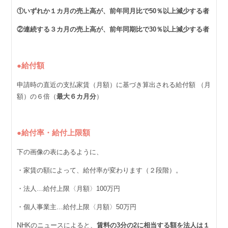
①いずれか１カ⽉の売上⾼が、前年同⽉⽐で50％以上減少する者
②連続する３カ⽉の売上⾼が、前年同期⽐で30％以上減少する者
●給付額
申請時の直近の⽀払家賃（⽉額）に基づき算出される給付額 （⽉
額）の６倍（
最大６カ⽉分
）
●給付率・給付上限額
下の画像の表にあるように、
・家賃の額によって、給付率が変わります（２段階）。
・法人…給付上限〈月額〉100万円
・個人事業主…給付上限〈月額〉50万円
NHKのニュースによると、
賃料の3分の2に相当する額を法人は１