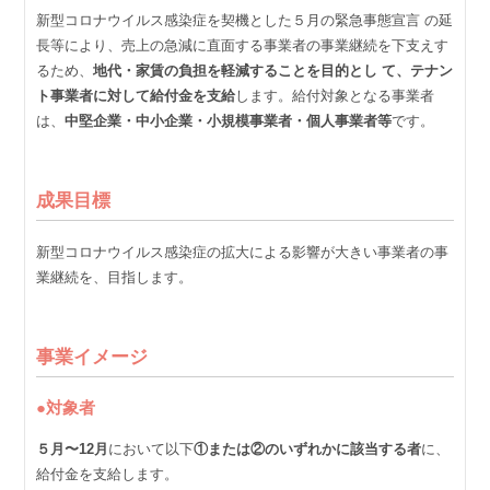
新型コロナウイルス感染症を契機とした５⽉の緊急事態宣⾔ の延
⻑等により、売上の急減に直⾯する事業者の事業継続を下⽀えす
るため、
地代・家賃の負担を軽減することを⽬的とし て、テナン
ト事業者に対して給付⾦を⽀給
します。給付対象となる事業者
は、
中堅企業・中⼩企業・⼩規模事業者・個⼈事業者等
です。
成果⽬標
新型コロナウイルス感染症の拡⼤による影響が⼤きい事業者の事
業継続を、⽬指します。
事業イメージ
●対象者
５⽉〜12⽉
において以下
①または②のいずれかに該当する者
に、
給付⾦を⽀給します。