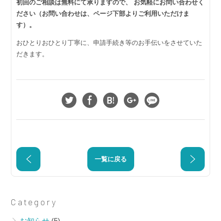
初回のご相談は無料にて承りますので、 お気軽にお問い合わせく
ださい（お問い合わせは、ページ下部よりご利用いただけま
す）。
おひとりおひとり丁寧に、申請手続き等のお手伝いをさせていた
だきます。
一覧に戻る
〈新型
〈新型
コロナ
コロナ
関連〉
関連〉
Category
【全
【埼玉
お知らせ
(5)