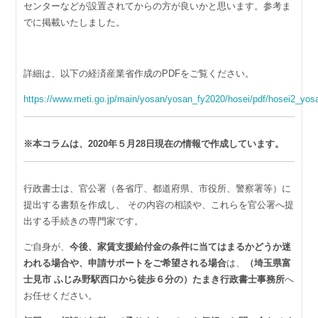
センターなどが設置されてからの方が良いかと思います。参考ま
でに掲載いたしました。
詳細は、以下の経済産業省作成のPDFをご覧ください。
https://www.meti.go.jp/main/yosan/yosan_fy2020/hosei/pdf/hosei2_yos
※本コラムは、2020年５月28日現在の情報で作成しています。
行政書士は、官公署（各省庁、都道府県、市役所、警察署等）に
提出する書類を作成し、 その内容の相談や、これらを官公署へ提
出する手続きの専門家です。
ご自身が、
今後、家賃支援給付金の条件に当てはまるかどうか迷
われる場合や、申請サポートをご希望される場合
は、
（埼玉県富
士見市 ふじみ野駅西口から徒歩６分の）たまき行政書士事務所
へ
お任せください。