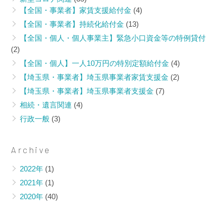
主】緊
給付金
【全国・事業者】家賃支援給付金
(4)
急小口
（その
【全国・事業者】持続化給付金
(13)
資金等
11）
【全国・個人・個人事業主】緊急小口資金等の特例貸付
の特例
「よく
(2)
貸付
ある不
【全国・個人】一人10万円の特別定額給付金
(4)
（その
備」に
２）新
ついて
【埼玉県・事業者】埼玉県事業者家賃支援金
(2)
型コロ
の情報
【埼玉県・事業者】埼玉県事業者支援金
(7)
ナの影
が更新
相続・遺言関連
(4)
響で生
されま
行政一般
(3)
活資金
した
にお悩
みの学
Archive
生の方
へ
2022年
(1)
2021年
(1)
2020年
(40)